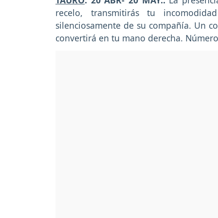
TAURO
: 20 ABR- 20 MAY.:
La presenci
recelo, transmitirás tu incomodid
silenciosamente de su compañía. Un co
convertirá en tu mano derecha. Número 