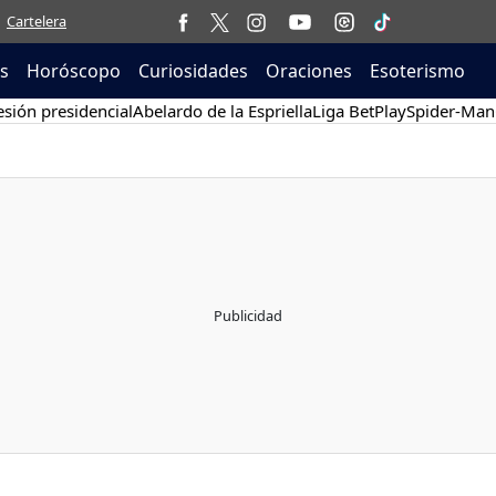
Cartelera
as
Horóscopo
Curiosidades
Oraciones
Esoterismo
sión presidencial
Abelardo de la Espriella
Liga BetPlay
Spider-Man