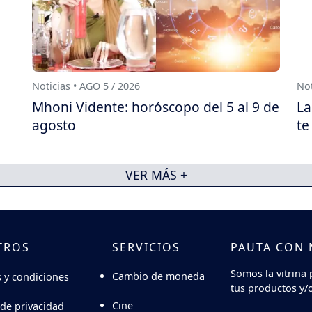
Noticias • AGO 5 / 2026
Not
Mhoni Vidente: horóscopo del 5 al 9 de
La
agosto
te
VER MÁS +
TROS
SERVICIOS
PAUTA CON
Somos la vitrina 
Cambio de moneda
 y condiciones
tus productos y/o
Cine
 de privacidad