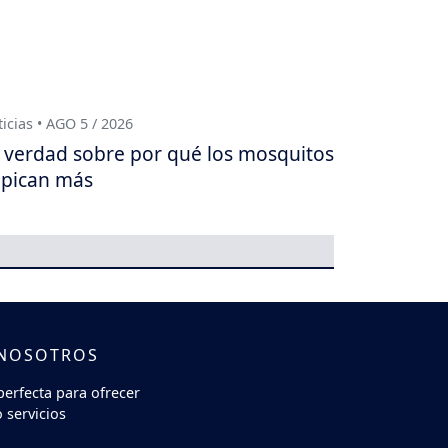
icias • AGO 5 / 2026
 verdad sobre por qué los mosquitos
 pican más
 NOSOTROS
perfecta para ofrecer
 servicios