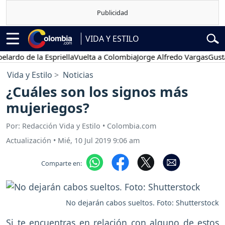
VIDA Y ESTILO
o de la Espriella
Vuelta a Colombia
Jorge Alfredo Vargas
Gustavo 
Vida y Estilo
Noticias
¿Cuáles son los signos más
mujeriegos?
Por: Redacción Vida y Estilo • Colombia.com
Actualización
•
Mié, 10 Jul 2019 9:06 am
Comparte en:
No dejarán cabos sueltos. Foto: Shutterstock
Si te encuentras en relación con alguno de estos