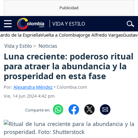
VIDA Y ESTILO
la Espriella
Vuelta a Colombia
Jorge Alfredo Vargas
Gustavo Petro
Vida y Estilo
Noticias
Luna creciente: poderoso ritual
para atraer la abundancia y la
prosperidad en esta fase
Por:
Alexandra Méndez
• Colombia.com
Vie, 14 Jun 2024 4:42 pm
Comparte en: