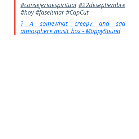
#consejeriaespiritual
#22deseptiembre
#hoy
#faselunar
#CapCut
? A somewhat creepy and sad
atmosphere music box - MoppySound