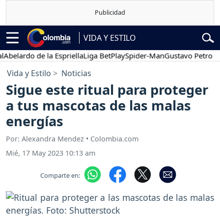
VIDA Y ESTILO
ardo de la Espriella
Liga BetPlay
Spider-Man
Gustavo Petro
Pose
Vida y Estilo
Noticias
Sigue este ritual para proteger
a tus mascotas de las malas
energías
Por: Alexandra Mendez • Colombia.com
Mié, 17 May 2023 10:13 am
Comparte en: