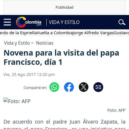
VIDA Y ESTILO
 Espriella
Vuelta a Colombia
Jorge Alfredo Vargas
Gustavo Petro
Vida y Estilo
Noticias
Novena para la visita del papa
Francisco, día 1
Vie, 25 Ago 2017 12:20 pm
Comparte en:
Foto: AFP
De acuerdo con el padre Juan Álvaro Zapata, la
novena al papa Francisco, es una iniciativa para