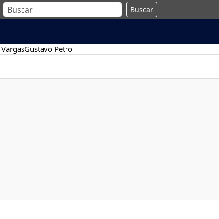
Buscar
 Vargas
Gustavo Petro