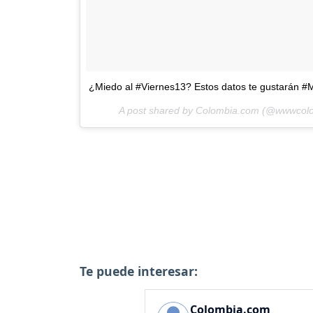
¿Miedo al #Viernes13? Estos datos te gustarán 
A post shared by Colombia.com (@wwwco
Te puede interesar:
Colombia.com