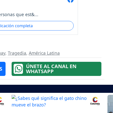
rsonas que est&...
licación completa
uay
,
Tragedia
,
América Latina
ÚNETE AL CANAL EN
S
WHATSAPP