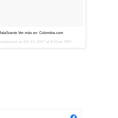
#MalaSuerte Ver más en: Colombia.com
lombiacom) on
Oct 13, 2017 at 8:22am PDT