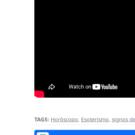
TAGS:
Horóscopo
,
Esoterismo
,
signos de