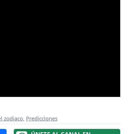
l zodiaco
,
Predicciones