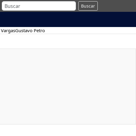
Buscar
 Vargas
Gustavo Petro