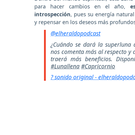
para hacer cambios en el año,
e
introspección
, pues su energía natural
y repensar en los deseos más profundos
@elheraldopodcast
¿Cuándo se dará la superluna d
nos comenta más al respecto y 
traerá más beneficios. Dispon
#Lunallena
#Capricornio
? sonido original - elheraldopod