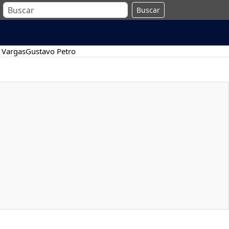
Buscar
 Vargas
Gustavo Petro