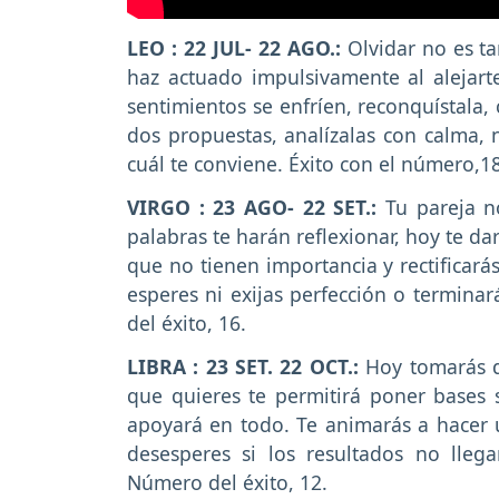
LEO : 22 JUL- 22 AGO.:
Olvidar no es t
haz actuado impulsivamente al alejart
sentimientos se enfríen, reconquístala, 
dos propuestas, analízalas con calma,
cuál te conviene. Éxito con el número,18
VIRGO : 23 AGO- 22 SET.:
Tu pareja no
palabras te harán reflexionar, hoy te d
que no tienen importancia y rectificarás
esperes ni exijas perfección o termina
del éxito, 16.
LIBRA : 23 SET. 22 OCT.:
Hoy tomarás de
que quieres te permitirá poner bases só
apoyará en todo. Te animarás a hacer
desesperes si los resultados no llega
Número del éxito, 12.