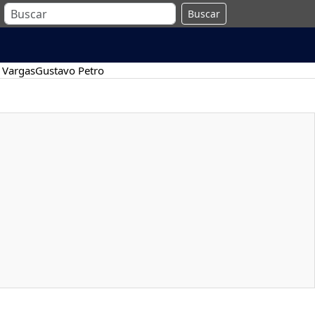
Buscar
 Vargas
Gustavo Petro