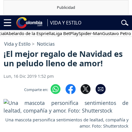
VIDA Y ESTILO
belardo de la Espriella
Liga BetPlay
Spider-Man
Gustavo Petro
P
Vida y Estilo
Noticias
¡El mejor regalo de Navidad es
un peludo lleno de amor!
Lun, 16 Dic 2019 1:52 pm
Comparte en:
Una mascota personifica sentimientos de lealtad, compañía y
amor. Foto: Shutterstock