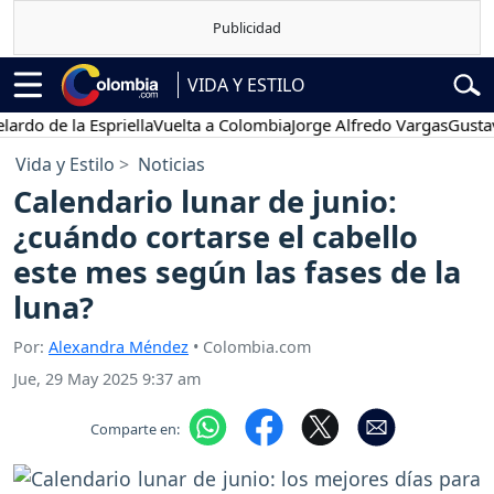
VIDA Y ESTILO
e la Espriella
Vuelta a Colombia
Jorge Alfredo Vargas
Gustavo Pet
Vida y Estilo
Noticias
Calendario lunar de junio:
¿cuándo cortarse el cabello
este mes según las fases de la
luna?
Por:
Alexandra Méndez
• Colombia.com
Jue, 29 May 2025 9:37 am
Comparte en: