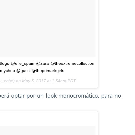
eBlogs @elle_spain @zara @theextremecollection
mychoo @gucci @theprimarkgirls
_eche) on
May 5, 2017 at 1:54am PDT
berá optar por un look monocromático, para no