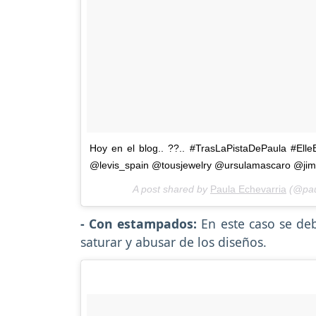
Hoy en el blog.. ??.. #TrasLaPistaDePaula #Ell
@levis_spain @tousjewelry @ursulamascaro @jim
A post shared by
Paula Echevarria
(@pau
- Con estampados:
En este caso se de
saturar y abusar de los diseños.