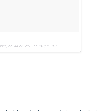
nner) on
Jul 27, 2016 at 3:43pm PDT