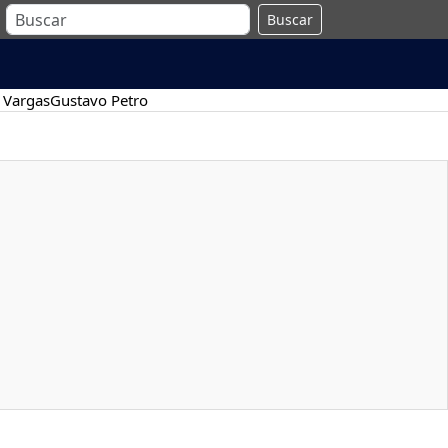
Buscar
 Vargas
Gustavo Petro