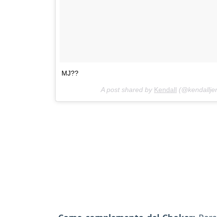
MJ??
A post shared by
Kendall
(@kendallje