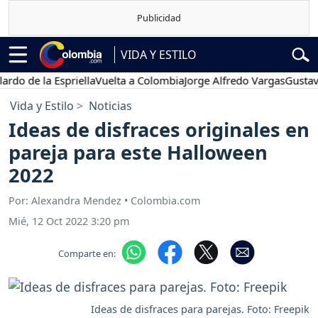
VIDA Y ESTILO
e la Espriella
Vuelta a Colombia
Jorge Alfredo Vargas
Gustavo Pet
Vida y Estilo
Noticias
Ideas de disfraces originales en
pareja para este Halloween
2022
Por: Alexandra Mendez • Colombia.com
Mié, 12 Oct 2022 3:20 pm
Comparte en:
Ideas de disfraces para parejas. Foto: Freepik