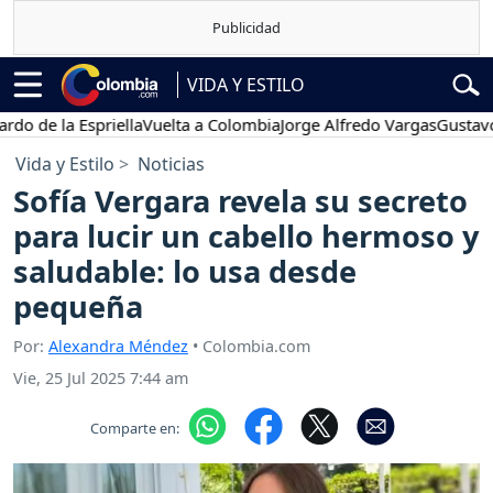
VIDA Y ESTILO
 la Espriella
Vuelta a Colombia
Jorge Alfredo Vargas
Gustavo Petr
Vida y Estilo
Noticias
Sofía Vergara revela su secreto
para lucir un cabello hermoso y
saludable: lo usa desde
pequeña
Por:
Alexandra Méndez
• Colombia.com
Vie, 25 Jul 2025 7:44 am
Comparte en: