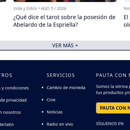
Vida y Estilo • AGO 5 / 2026
Not
¿Qué dice el tarot sobre la posesión de
El
Abelardo de la Espriella?
ol
VER MÁS +
TROS
SERVICIOS
PAUTA CON
Somos la vitrina 
Cambio de moneda
 y condiciones
tus productos y/o
Cine
 de privacidad
PAUTA CON 
Noticias
n nosotros
SÍGUENOS EN
Radio en vivo
terlatin