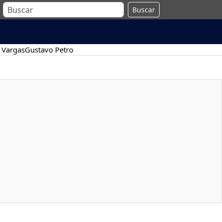
Buscar
 Vargas
Gustavo Petro