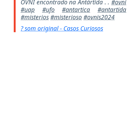
OVNI encontrado na Antártida . .
#ovni
#uap
#ufo
#antartica
#antartida
#misterios
#misterioso
#ovnis2024
? som original - Casos Curiosos