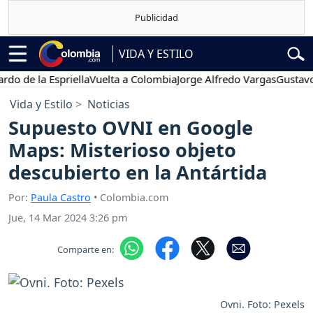
VIDA Y ESTILO
e la Espriella
Vuelta a Colombia
Jorge Alfredo Vargas
Gustavo Petr
Vida y Estilo
Noticias
Supuesto OVNI en Google
Maps: Misterioso objeto
descubierto en la Antártida
Por:
Paula Castro
• Colombia.com
Jue, 14 Mar 2024 3:26 pm
Comparte en:
Ovni. Foto: Pexels