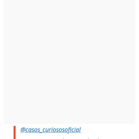
@casos_curiososoficial