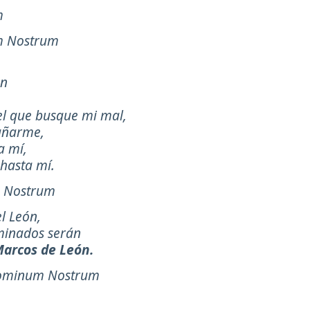
m
um Nostrum
ón
el que busque mi mal,
añarme,
a mí,
hasta mí.
m Nostrum
l León,
minados serán
arcos de León.
, Dominum Nostrum