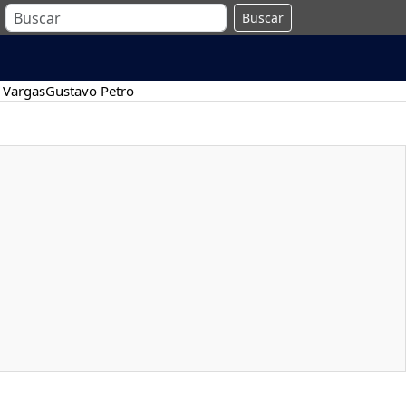
Buscar
 Vargas
Gustavo Petro