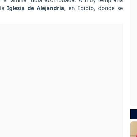
 una familia judía acomodada. A muy temprana
 la
Iglesia de Alejandría
, en Egipto, donde se