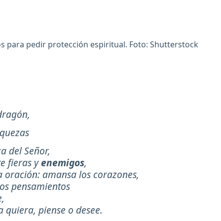
 para pedir protección espiritual. Foto: Shutterstock
 dragón,
aquezas
za del Señor,
e fieras y
enemigos
,
a oración: amansa los corazones,
los pensamientos
e,
 quiera, piense o desee.