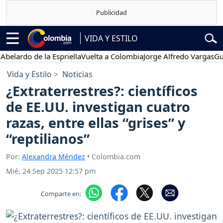
VIDA Y ESTILO
rdo de la Espriella
Vuelta a Colombia
Jorge Alfredo Vargas
Gustavo
Vida y Estilo
Noticias
¿Extraterrestres?: científicos
de EE.UU. investigan cuatro
razas, entre ellas “grises” y
“reptilianos”
Por:
Alexandra Méndez
• Colombia.com
Mié, 24 Sep 2025 12:57 pm
Comparte en: