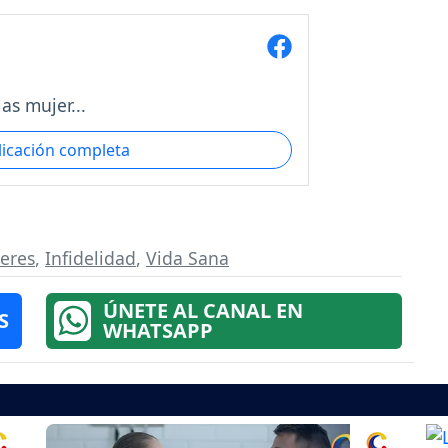
as mujer...
licación completa
eres
,
Infidelidad
,
Vida Sana
ÚNETE AL CANAL EN
S
WHATSAPP