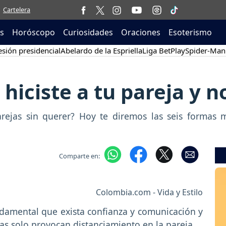
Cartelera
as
Horóscopo
Curiosidades
Oraciones
Esoterismo
sión presidencial
Abelardo de la Espriella
Liga BetPlay
Spider-Man
hiciste a tu pareja y n
rejas sin querer? Hoy te diremos las seis forma
Comparte en:
Colombia.com - Vida y Estilo
damental que exista confianza y comunicación y
tas solo provocan distanciamiento en la pareja.