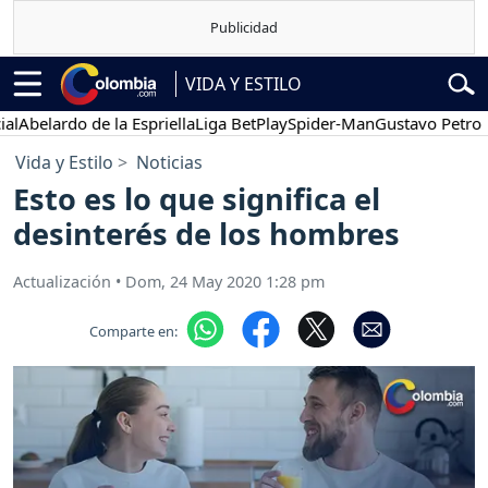
VIDA Y ESTILO
elardo de la Espriella
Liga BetPlay
Spider-Man
Gustavo Petro
Po
Vida y Estilo
Noticias
Esto es lo que significa el
desinterés de los hombres
Actualización
•
Dom, 24 May 2020 1:28 pm
Comparte en: