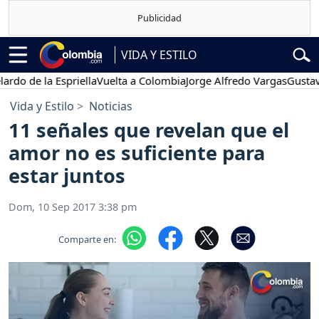
VIDA Y ESTILO
e la Espriella
Vuelta a Colombia
Jorge Alfredo Vargas
Gustavo Pet
Vida y Estilo
Noticias
11 señales que revelan que el
amor no es suficiente para
estar juntos
Dom, 10 Sep 2017 3:38 pm
Comparte en: