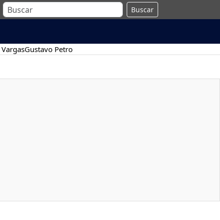
Buscar
 Vargas
Gustavo Petro