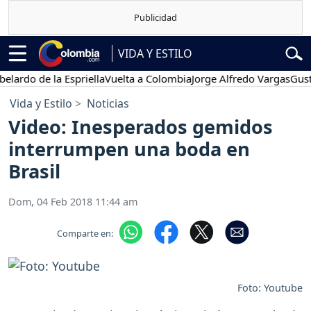
VIDA Y ESTILO
o de la Espriella
Vuelta a Colombia
Jorge Alfredo Vargas
Gustavo P
Vida y Estilo
Noticias
Video: Inesperados gemidos
interrumpen una boda en
Brasil
Dom, 04 Feb 2018 11:44 am
Comparte en:
Foto: Youtube