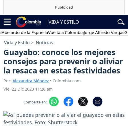
VIDA Y ESTILO
ardo de la Espriella
Vuelta a Colombia
Jorge Alfredo Vargas
Gustav
Vida y Estilo
Noticias
Guayabo: conoce los mejores
consejos para prevenir o aliviar
la resaca en estas festividades
Por:
Alexandra Méndez
• Colombia.com
Vie, 22 Dic 2023 11:28 am
Comparte en: