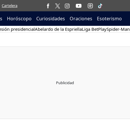
Cartelera
as
Horóscopo
Curiosidades
Oraciones
Esoterismo
sión presidencial
Abelardo de la Espriella
Liga BetPlay
Spider-Man