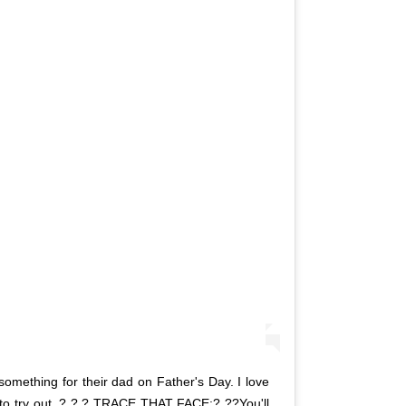
omething for their dad on Father's Day. I love
 to try out. ? ? ? TRACE THAT FACE:? ??You'll