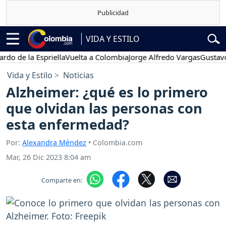
VIDA Y ESTILO
e la Espriella
Vuelta a Colombia
Jorge Alfredo Vargas
Gustavo Pet
Vida y Estilo
Noticias
Alzheimer: ¿qué es lo primero
que olvidan las personas con
esta enfermedad?
Por:
Alexandra Méndez
• Colombia.com
Mar, 26 Dic 2023 8:04 am
Comparte en: