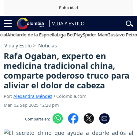
VIDA Y ESTILO
belardo de la Espriella
Liga BetPlay
Spider-Man
Gustavo Petro
P
Vida y Estilo
Noticias
Rafa Ogaban, experto en
medicina tradicional china,
comparte poderoso truco para
aliviar el dolor de cabeza
Por:
Alexandra Méndez
• Colombia.com
Mar, 02 Sep 2025 12:28 pm
Comparte en: