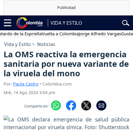
VIDA Y ESTILO
 de la Espriella
Vuelta a Colombia
Jorge Alfredo Vargas
Gustavo Pe
Vida y Estilo
Noticias
La OMS reactiva la emergencia
sanitaria por nueva variante de
la viruela del mono
Por:
Paula Castro
• Colombia.com
Mié, 14 Ago 2024 3:04 pm
Comparte en: