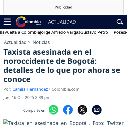
ACTUALIDAD
lta a Colombia
Jorge Alfredo Vargas
Gustavo Petro
Posesión pre
Actualidad
Noticias
Taxista asesinada en el
noroccidente de Bogotá:
detalles de lo que por ahora se
conoce
Por:
Camila Hernandez
• Colombia.com
Jue, 16 Oct 2025 8:39 pm
Comparte en: