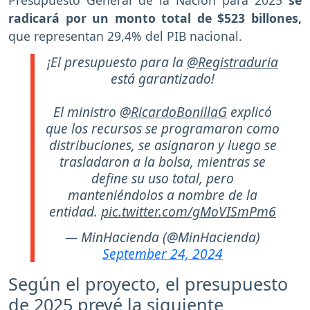
Presupuesto General de la Nación para 2025
se
radicará por un monto total de $523 billones,
que representan 29,4% del PIB nacional.
¡El presupuesto para la
@Registraduria
está garantizado!
El ministro
@RicardoBonillaG
explicó
que los recursos se programaron como
distribuciones, se asignaron y luego se
trasladaron a la bolsa, mientras se
define su uso total, pero
manteniéndolos a nombre de la
entidad.
pic.twitter.com/gMoVISmPm6
— MinHacienda (@MinHacienda)
September 24, 2024
Según el proyecto, el presupuesto
de 2025 prevé la siguiente