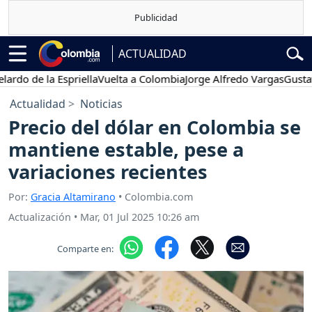
ACTUALIDAD
o de la Espriella
Vuelta a Colombia
Jorge Alfredo Vargas
Gustavo P
Actualidad
Noticias
Precio del dólar en Colombia se
mantiene estable, pese a
variaciones recientes
Por:
Gracia Altamirano
• Colombia.com
Actualización
•
Mar, 01 Jul 2025 10:26 am
Comparte en: