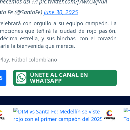
necemos así ??!
pic.twitter.com/j7wkCwjVuA
nta Fe (@SantaFe)
June 30, 2025
 celebrará con orgullo a su equipo campeón. La
mociones que teñirá la ciudad de rojo pasión,
décima estrella, y sus hinchas, con el corazón
 darle la bienvenida que merece.
Play
,
Fútbol colombiano
ÚNETE AL CANAL EN
S
WHATSAPP