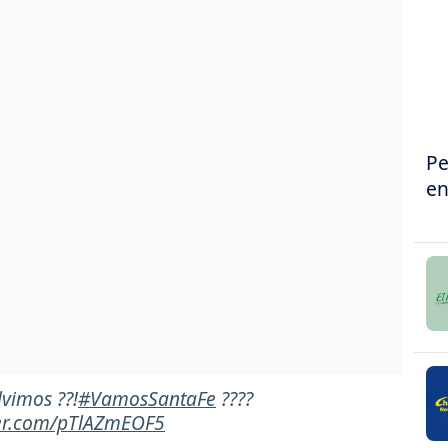
Pe
en
lvimos ??!
#VamosSantaFe
????
ter.com/pTlAZmEOF5