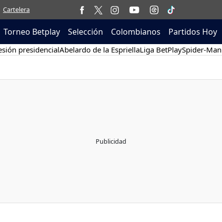
Cartelera
Torneo Betplay
Selección
Colombianos
Partidos Hoy
sión presidencial
Abelardo de la Espriella
Liga BetPlay
Spider-Man