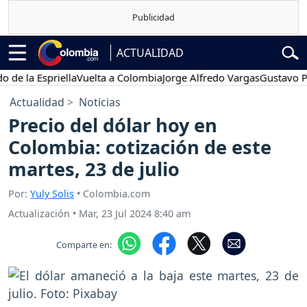
ACTUALIDAD
a Espriella
Vuelta a Colombia
Jorge Alfredo Vargas
Gustavo Petro
Actualidad
Noticias
Precio del dólar hoy en
Colombia: cotización de este
martes, 23 de julio
Por:
Yuly Solis
• Colombia.com
Actualización
•
Mar, 23 Jul 2024 8:40 am
Comparte en: