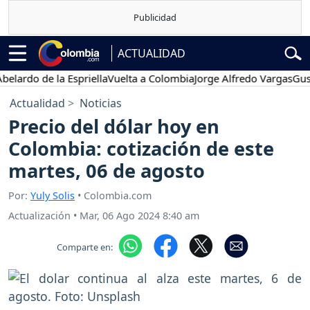
ACTUALIDAD
o de la Espriella
Vuelta a Colombia
Jorge Alfredo Vargas
Gustavo P
Actualidad
Noticias
Precio del dólar hoy en
Colombia: cotización de este
martes, 06 de agosto
Por:
Yuly Solis
• Colombia.com
Actualización
•
Mar, 06 Ago 2024 8:40 am
Comparte en: