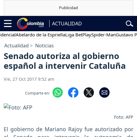
ACTUALIDAD
cial
Abelardo de la Espriella
Liga BetPlay
Spider-Man
Gustavo Petr
Actualidad
Noticias
Senado autoriza al gobierno
español a intervenir Cataluña
Vie, 27 Oct 2017 9:52 am
Comparte en:
Foto: AFP
El gobierno de Mariano Rajoy fue autorizado por
el Senado para intervenir la autonomía de