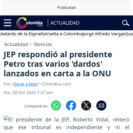
ACTUALIDAD
do de la Espriella
Vuelta a Colombia
Jorge Alfredo Vargas
Gustavo 
Actualidad
Noticias
JEP respondió al presidente
Petro tras varios 'dardos'
lanzados en carta a la ONU
Por:
Oscar López
• Colombia.com
Vie, 20 Oct 2023 7:37 pm
Comparte en: