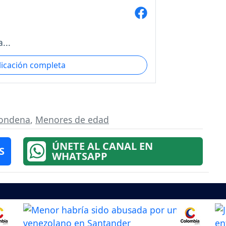
...
licación completa
ondena
,
Menores de edad
ÚNETE AL CANAL EN
S
WHATSAPP