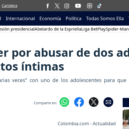
Cartelera
l
Internacional
Economía
Política
Todas Somos Ella
sión presidencial
Abelardo de la Espriella
Liga BetPlay
Spider-Man
r por abusar de dos ad
otos íntimas
arias veces" con uno de los adolescentes para que 
Comparte en:
Colombia.com - Actualidad