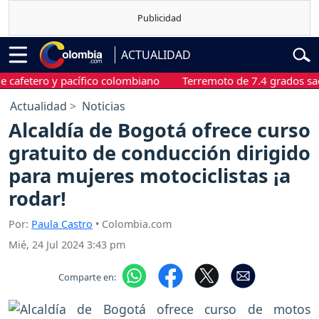
ACTUALIDAD
etero y pacífico colombiano
Terremoto de 7.4 grados sacudió 
Actualidad
Noticias
Alcaldía de Bogotá ofrece curso
gratuito de conducción dirigido
para mujeres motociclistas ¡a
rodar!
Por:
Paula Castro
• Colombia.com
Mié, 24 Jul 2024 3:43 pm
Comparte en: