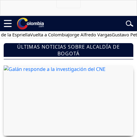
priella
Vuelta a Colombia
Jorge Alfredo Vargas
Gustavo Petro
Po
ÚLTIMAS NOTICIAS SOBRE ALCALDÍA DE
BOGOTÁ