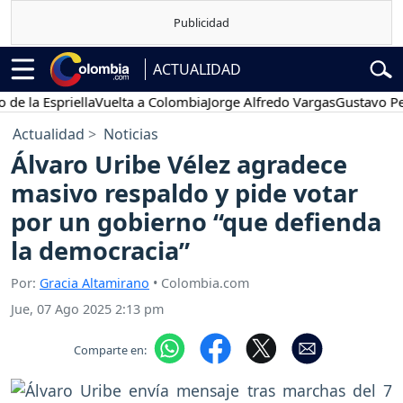
ACTUALIDAD
 Espriella
Vuelta a Colombia
Jorge Alfredo Vargas
Gustavo Petro
Actualidad
Noticias
Álvaro Uribe Vélez agradece
masivo respaldo y pide votar
por un gobierno “que defienda
la democracia”
Por:
Gracia Altamirano
• Colombia.com
Jue, 07 Ago 2025 2:13 pm
Comparte en: