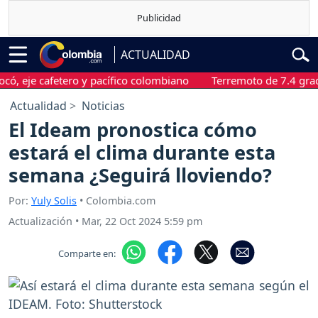
ACTUALIDAD
je cafetero y pacífico colombiano
Terremoto de 7.4 grados sa
Actualidad
Noticias
El Ideam pronostica cómo
estará el clima durante esta
semana ¿Seguirá lloviendo?
Por:
Yuly Solis
• Colombia.com
Actualización
•
Mar, 22 Oct 2024 5:59 pm
Comparte en: