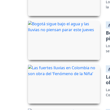
Lo
la
B
p
Lo
se
L
o
La
Co