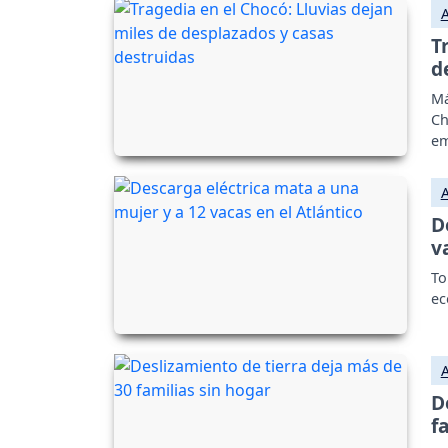
T
d
Má
Ch
em
D
v
To
ec
D
f