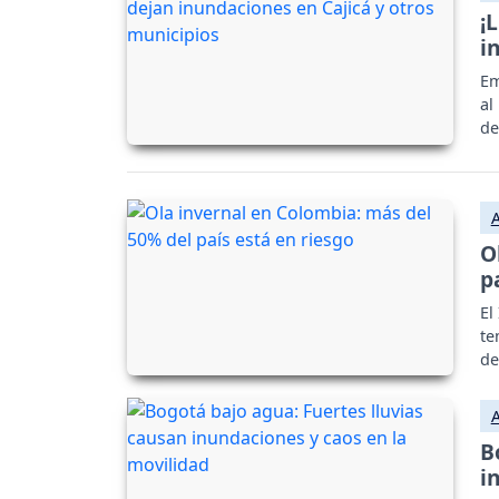
¡
i
Em
al
de
O
p
El
te
de
B
i