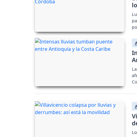
l
Lu
pa
po
I
A
La
af
Co
V
d
Lo