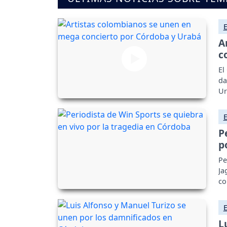
A
c
El
da
Ur
P
p
Pe
Ja
co
L