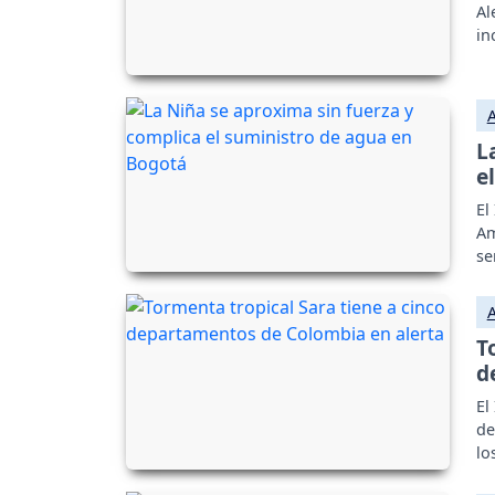
Al
in
L
e
El
Am
se
T
d
El
de
lo