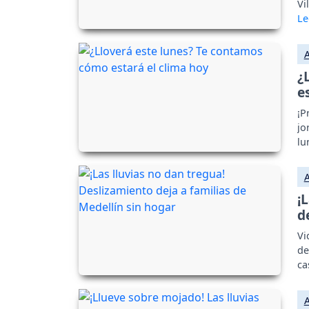
Vi
¿
e
¡P
jo
lu
¡
d
Vi
de
ca