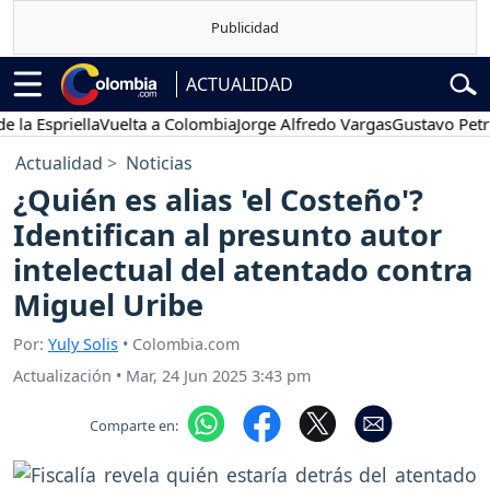
ACTUALIDAD
Espriella
Vuelta a Colombia
Jorge Alfredo Vargas
Gustavo Petro
P
Actualidad
Noticias
¿Quién es alias 'el Costeño'?
Identifican al presunto autor
intelectual del atentado contra
Miguel Uribe
Por:
Yuly Solis
• Colombia.com
Actualización
•
Mar, 24 Jun 2025 3:43 pm
Comparte en: