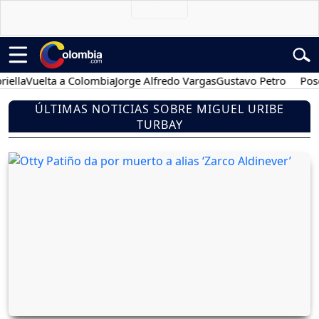
Vuelta a Colombia
Jorge Alfredo Vargas
Gustavo Petro
Posesión 
ÚLTIMAS NOTICIAS SOBRE MIGUEL URIBE
TURBAY