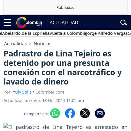
ACTUALIDAD
ardo de la Espriella
Vuelta a Colombia
Jorge Alfredo Vargas
Gustav
Actualidad
Noticias
Padrastro de Lina Tejeiro es
detenido por una presunta
conexión con el narcotráfico y
lavado de dinero
Por:
Yuly Solis
• Colombia.com
Actualización
•
Vie, 13 Dic 2024 11:02 am
Comparte en: