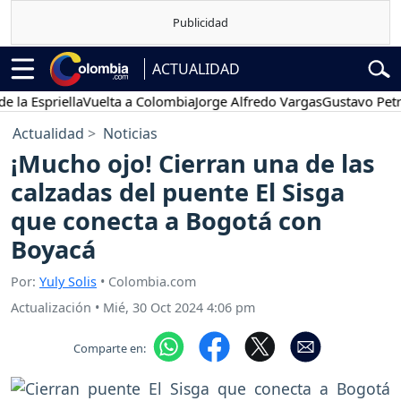
ACTUALIDAD
spriella
Vuelta a Colombia
Jorge Alfredo Vargas
Gustavo Petro
P
Actualidad
Noticias
¡Mucho ojo! Cierran una de las
calzadas del puente El Sisga
que conecta a Bogotá con
Boyacá
Por:
Yuly Solis
• Colombia.com
Actualización
•
Mié, 30 Oct 2024 4:06 pm
Comparte en: