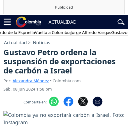
ACTUALIDAD
 la Espriella
Vuelta a Colombia
Jorge Alfredo Vargas
Gustavo Petro
Actualidad
Noticias
Gustavo Petro ordena la
suspensión de exportaciones
de carbón a Israel
Por:
Alexandra Méndez
• Colombia.com
Sáb, 08 Jun 2024 1:58 pm
Comparte en: