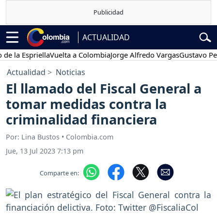
ACTUALIDAD
a Espriella
Vuelta a Colombia
Jorge Alfredo Vargas
Gustavo Petro
Actualidad
Noticias
El llamado del Fiscal General a
tomar medidas contra la
criminalidad financiera
Por: Lina Bustos • Colombia.com
Jue, 13 Jul 2023 7:13 pm
Comparte en: