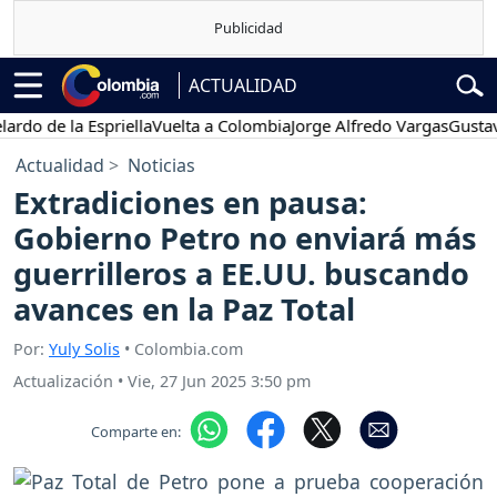
ACTUALIDAD
e la Espriella
Vuelta a Colombia
Jorge Alfredo Vargas
Gustavo Pet
Actualidad
Noticias
Extradiciones en pausa:
Gobierno Petro no enviará más
guerrilleros a EE.UU. buscando
avances en la Paz Total
Por:
Yuly Solis
• Colombia.com
Actualización
•
Vie, 27 Jun 2025 3:50 pm
Comparte en: