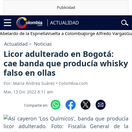
ACTUALIDAD
do de la Espriella
Vuelta a Colombia
Jorge Alfredo Vargas
Gustavo 
Actualidad
Noticias
Licor adulterado en Bogotá:
cae banda que producía whisky
falso en ollas
Por: María Andrea Suárez • Colombia.com
Mar, 13 Dic 2022 8:11 am
Comparte en: